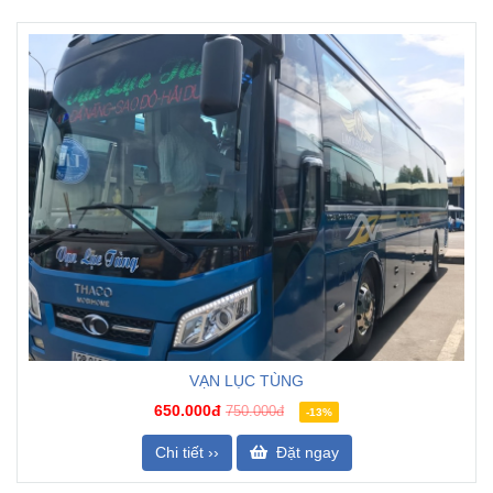
VẠN LỤC TÙNG
650.000đ
750.000đ
-13%
Chi tiết ››
Đặt ngay