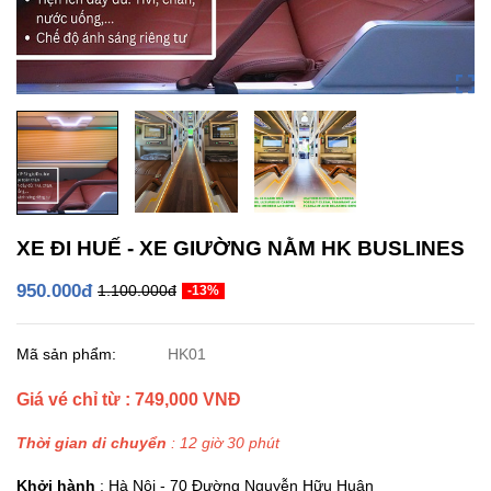
XE ĐI HUẾ - XE GIƯỜNG NẰM HK BUSLINES
950.000đ
1.100.000đ
-13%
Mã sản phẩm:
HK01
Giá vé chỉ từ : 749,000 VNĐ
Thời gian di chuyển
: 12 giờ 30 phút
Khởi hành
: Hà Nội - 70 Đường Nguyễn Hữu Huân