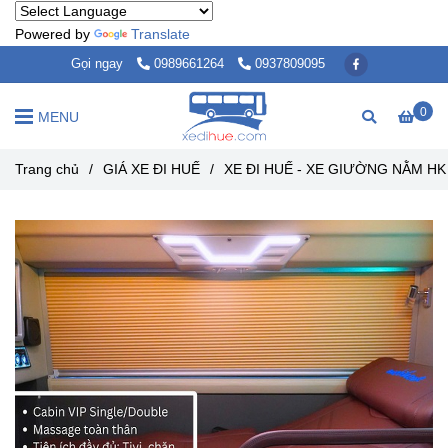
Powered by
Translate
Gọi ngay
0989661264
0937809095
0
MENU
Trang chủ
/
GIÁ XE ĐI HUẾ
/
XE ĐI HUẾ - XE GIƯỜNG NẰM HK