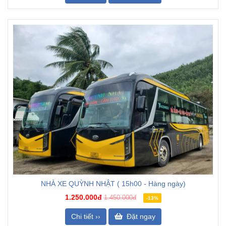
NHÀ XE QUỲNH NHẬT ( 15h00 - Hàng ngày)
1.250.000đ
1.450.000đ
-13%
Chi tiết ››
Đặt ngay