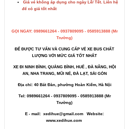
Giá vé không áp dụng cho ngày Lễ/ Tết.
Liên hệ
để có giá tốt nhất
GỌI NGAY: 0989661264 - 0937809095 - 0585913888 (Mr
Trường)
ĐỂ ĐƯỢC TƯ VẤN VÀ CUNG CẤP VÉ XE BUS CHẤT
LƯỢNG VỚI MỨC GIÁ TỐT NHẤT
XE ĐI NINH BÌNH,
QUẢNG BÌNH, H
UẾ , ĐÀ NẴNG, HỘI
AN, NHA TRANG, MŨI NÉ, ĐÀ LẠT, SÀI GÒN
Địa chỉ: 40 Bát Đàn, phường Hoàn Kiếm, Hà Nội
Tel:
0989661264 - 0937809095 - 0585913888
(Mr
Trường)
E - mail: xedihue@gmail.com
Website:
www.xedihue.com