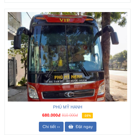
PHÚ MỸ HẠNH
680.000đ
810.000đ
-16%
Chi tiết ››
Đặt ngay