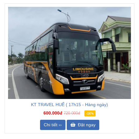
KT TRAVEL HUẾ ( 17h15 - Hàng ngày)
600.000đ
720.000đ
-16%
Chi tiết ››
Đặt ngay