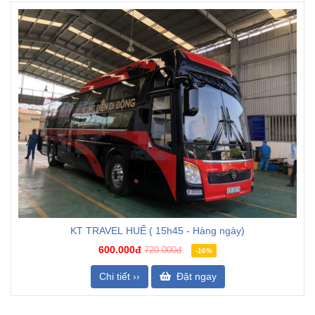
KT TRAVEL HUẾ ( 15h45 - Hàng ngày)
600.000đ
720.000đ
-16%
Chi tiết ››
Đặt ngay