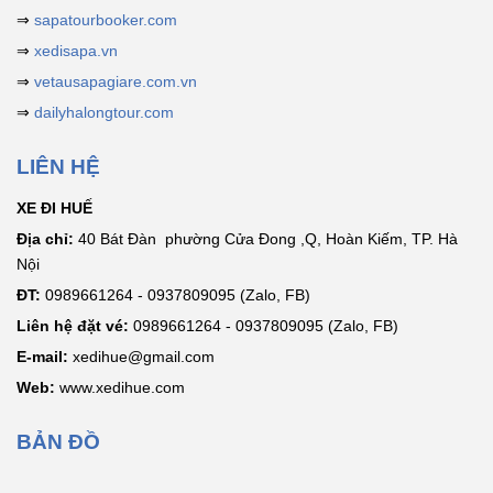
⇒
sapatourbooker.com
⇒
xedisapa.vn
⇒
vetausapagiare.com.vn
⇒
dailyhalongtour.com
LIÊN HỆ
XE ĐI HUẾ
Địa chỉ:
40 Bát Đàn phường Cửa Đong ,Q, Hoàn Kiếm, TP. Hà
Nội
ĐT:
0989661264 - 0937809095 (Zalo, FB)
Liên hệ đặt vé:
0989661264 - 0937809095 (Zalo, FB)
E-mail:
xedihue@gmail.com
Web:
www.xedihue.com
BẢN ĐỒ