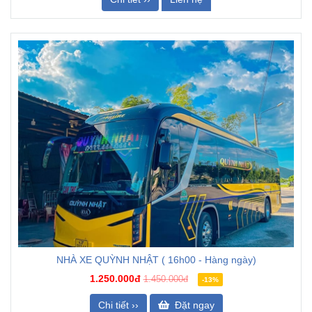
NHÀ XE QUỲNH NHẬT ( 16h00 - Hàng ngày)
1.250.000đ
1.450.000đ
-13%
Chi tiết ››
Đặt ngay