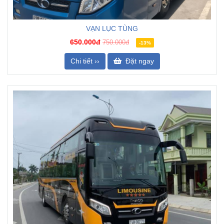
VẠN LỤC TÙNG
650.000đ
750.000đ
-13%
Chi tiết ››
Đặt ngay