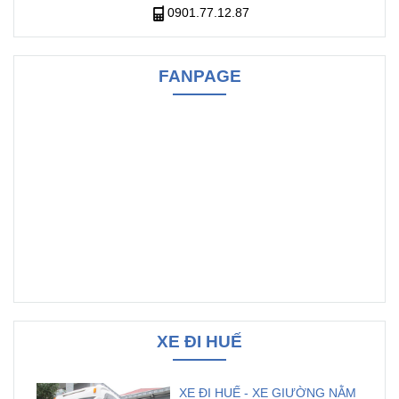
0901.77.12.87
FANPAGE
XE ĐI HUẾ
XE ĐI HUẾ - XE GIƯỜNG NẰM