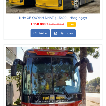
NHÀ XE QUỲNH NHẬT ( 15h00 - Hàng ngày)
1.250.000đ
1.450.000đ
-13%
Chi tiết ››
Đặt ngay