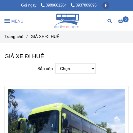
Gọi ngay
0989661264
0937809095
0
MENU
Trang chủ
/
GIÁ XE ĐI HUẾ
GIÁ XE ĐI HUẾ
Sắp xếp: