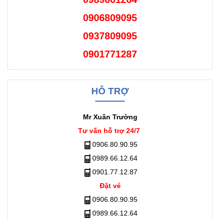
0906809095
0937809095
0901771287
HỖ TRỢ
Mr Xuân Trường
Tư vấn hỗ trợ 24/7
0906.80.90.95
0989.66.12.64
0901.77.12.87
Đặt vé
0906.80.90.95
0989.66.12.64