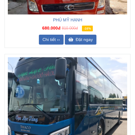
PHÚ MỸ HẠNH
680.000đ
810.000đ
-16%
Chi tiết ››
Đặt ngay