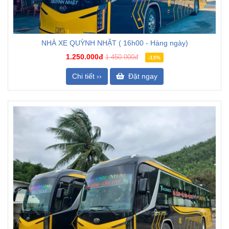
NHÀ XE QUỲNH NHẬT ( 16h00 - Hàng ngày)
1.250.000đ
1.450.000đ
-13%
Chi tiết ››
Đặt ngay