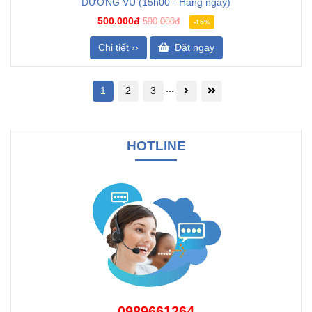
DƯƠNG VŨ (15h00 - Hàng ngày)
500.000đ
590.000đ
-15%
Chi tiết ››
Đặt ngay
...
1
2
3
HOTLINE
0989661264