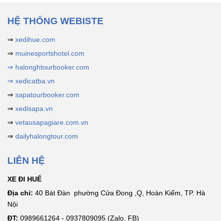
HỆ THỐNG WEBISTE
⇒
xedihue.com
⇒
muinesportshotel.com
⇒ halonghtourbooker.com
⇒ xedicatba.vn
⇒
sapatourbooker.com
⇒
xedisapa.vn
⇒
vetausapagiare.com.vn
⇒
dailyhalongtour.com
LIÊN HỆ
XE ĐI HUẾ
Địa chỉ:
40 Bát Đàn phường Cửa Đong ,Q, Hoàn Kiếm, TP. Hà
Nội
ĐT:
0989661264 - 0937809095 (Zalo, FB)