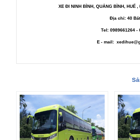
XE ĐI NINH BÌNH,
QUẢNG BÌNH, H
UẾ ,
Địa chỉ: 40 B
Tel:
0989661264 - 
E - mail: xedihue
Sả