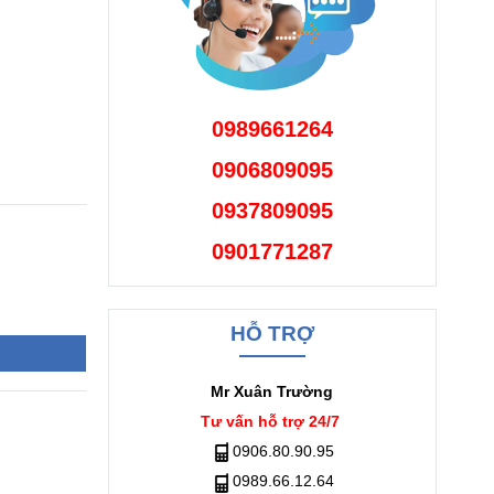
0989661264
0906809095
0937809095
0901771287
HỖ TRỢ
Mr Xuân Trường
Tư vấn hỗ trợ 24/7
0906.80.90.95
0989.66.12.64