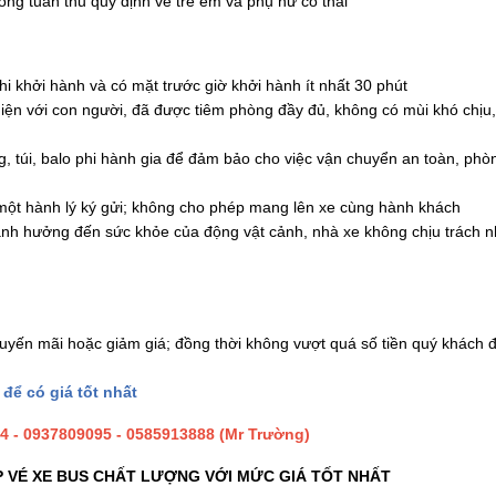
ng tuân thủ quy định về trẻ em và phụ nữ có thai
hi khởi hành và có mặt trước giờ khởi hành ít nhất 30 phút
hiện với con người, đã được tiêm phòng đầy đủ, không có mùi khó chịu
, túi, balo phi hành gia để đảm bảo cho việc vận chuyển an toàn, phò
một hành lý ký gửi; không cho phép mang lên xe cùng hành khách
hi ảnh hưởng đến sức khỏe của động vật cảnh, nhà xe không chịu trách 
huyến mãi hoặc giảm giá; đồng thời không vượt quá số tiền quý khách 
 để có giá tốt nhất
 - 0937809095 - 0585913888 (Mr Trường)
 VÉ XE BUS CHẤT LƯỢNG VỚI MỨC GIÁ TỐT NHẤT