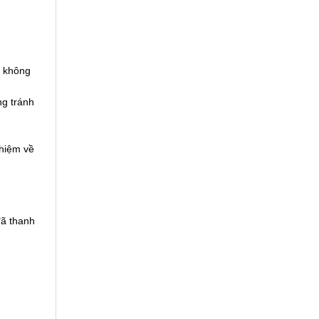
, không
ng tránh
nhiệm về
đã thanh