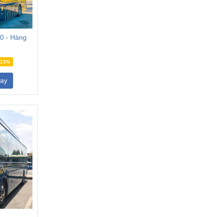
0 - Hàng
-13%
ay