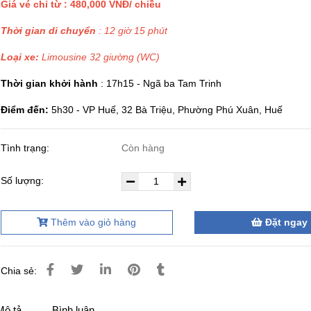
Giá vé chỉ từ : 480,000 VNĐ/ chiều
Thời gian di chuyển
: 12 giờ 15 phút
Loại xe:
Limousine 32 giường (WC)
Thời gian khởi hành
: 17h15 - Ngã ba Tam Trinh
Điểm đến:
5h30 - VP Huế, 32 Bà Triệu, Phường Phú Xuân, Huế
Tình trạng:
Còn hàng
Số lượng:
Thêm vào giỏ hàng
Đặt ngay
Chia sẻ:
Mô tả
Bình luận