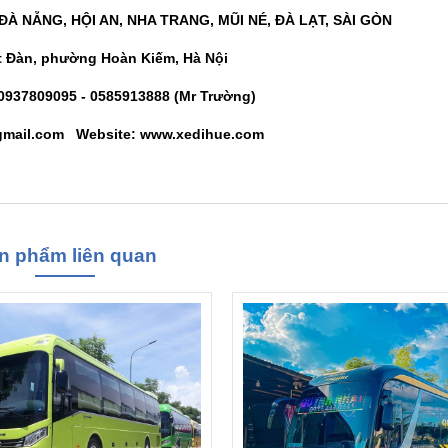
 ĐÀ NẴNG, HỘI AN, NHA TRANG, MŨI NÉ, ĐÀ LẠT, SÀI GÒN
át Đàn, phường Hoàn Kiếm, Hà Nội
0937809095 - 0585913888
(Mr Trường)
@gmail.com
Website: www.xedihue.com
n phẩm liên quan