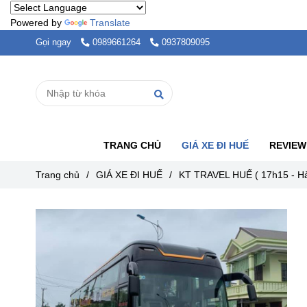
Powered by
Translate
Gọi ngay
0989661264
0937809095
TRANG CHỦ
GIÁ XE ĐI HUẾ
REVIEW
Trang chủ
/
GIÁ XE ĐI HUẾ
/
KT TRAVEL HUẾ ( 17h15 - H