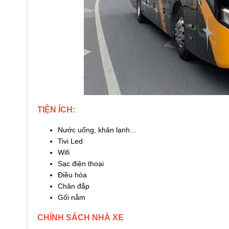
TIỆN ÍCH:
Nước uống, khăn lạnh...
Tivi Led
Wifi
Sạc điện thoại
Điều hòa
Chăn đắp
Gối nằm
CHÍNH SÁCH NHÀ XE