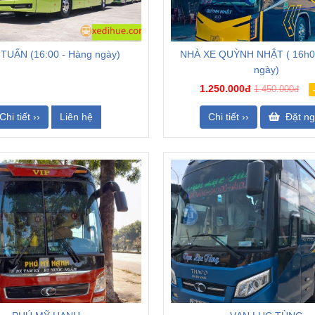
TUẤN (16:00 - Hàng ngày)
NHÀ XE QUỲNH NHẬT ( 16h0
ngày)
1.250.000đ
1.450.000đ
Chi tiết ››
Liên hệ
Chi tiết ››
Đặt ng