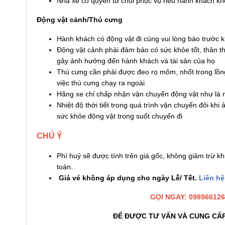
Nhà xe có quyền từ chối phục vụ nếu hành khách khô
Động vật cảnh/Thú cưng
Hành khách có động vật đi cùng vui lòng báo trước k
Động vật cảnh phải đảm bảo có sức khỏe tốt, thân t
gây ảnh hưởng đến hành khách và tài sản của họ
Thú cưng cần phải được đeo rọ mõm, nhốt trong lồng
việc thú cưng chạy ra ngoài
Hãng xe chỉ chấp nhận vận chuyển động vật như là 
Nhiệt độ thời tiết trong quá trình vận chuyển đôi k
sức khỏe động vật trong suốt chuyến đi
CHÚ Ý
Phí huỷ sẽ được tính trên giá gốc, không giảm trừ k
toán.
Giá vé không áp dụng cho ngày Lễ/ Tết.
Liên hệ
GỌI NGAY: 0989661264
ĐỂ ĐƯỢC TƯ VẤN VÀ CUNG CẤP