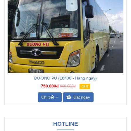
DƯƠNG VŨ (18h00 - Hàng ngày)
750.000đ
900.000đ
-16%
Chi tiết ››
Đặt ngay
HOTLINE