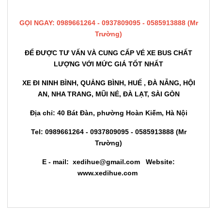
GỌI NGAY: 0989661264 - 0937809095 - 0585913888 (Mr
Trường)
ĐỂ ĐƯỢC TƯ VẤN VÀ CUNG CẤP VÉ XE BUS CHẤT
LƯỢNG VỚI MỨC GIÁ TỐT NHẤT
XE ĐI NINH BÌNH,
QUẢNG BÌNH, H
UẾ , ĐÀ NẴNG, HỘI
AN, NHA TRANG, MŨI NÉ, ĐÀ LẠT, SÀI GÒN
Địa chỉ: 40 Bát Đàn, phường Hoàn Kiếm, Hà Nội
Tel:
0989661264 - 0937809095 - 0585913888
(Mr
Trường)
E - mail: xedihue@gmail.com
Website:
www.xedihue.com