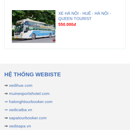
XE HÀ NỘI - HUẾ - HÀ NỘI -
QUEEN TOURIST
550.000đ
HỆ THỐNG WEBISTE
⇒
xedihue.com
⇒
muinesportshotel.com
⇒ halonghtourbooker.com
⇒ xedicatba.vn
⇒
sapatourbooker.com
⇒
xedisapa.vn