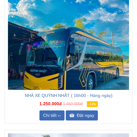
NHÀ XE QUỲNH NHẬT ( 16h00 - Hàng ngày)
1.250.000đ
1.450.000đ
-13%
Chi tiết ››
Đặt ngay