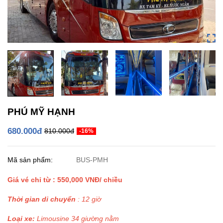
PHÚ MỸ HẠNH
680.000đ
810.000đ
-16%
Mã sản phẩm:
BUS-PMH
Giá vé chỉ từ : 550,000 VNĐ/ chiều
Thời gian di chuyển
: 12 giờ
Loại xe:
Limousine 34 giường nằm