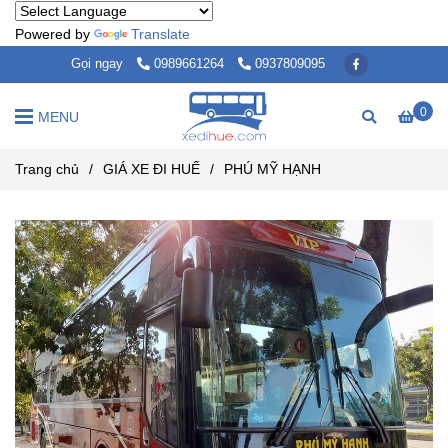
Powered by
Translate
Gọi ngay
0989661264
0937809095
0
MENU
Trang chủ
/
GIÁ XE ĐI HUẾ
/
PHÚ MỸ HẠNH