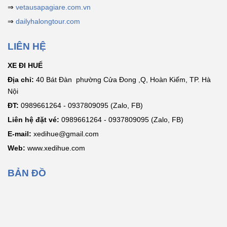
⇒
vetausapagiare.com.vn
⇒
dailyhalongtour.com
LIÊN HỆ
XE ĐI HUẾ
Địa chỉ:
40 Bát Đàn phường Cửa Đong ,Q, Hoàn Kiếm, TP. Hà
Nội
ĐT:
0989661264 - 0937809095 (Zalo, FB)
Liên hệ đặt vé:
0989661264 - 0937809095 (Zalo, FB)
E-mail:
xedihue@gmail.com
Web:
www.xedihue.com
BẢN ĐỒ