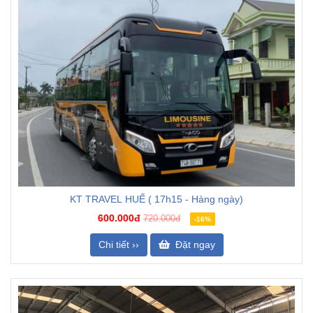
KT TRAVEL HUẾ ( 17h15 - Hàng ngày)
600.000đ
720.000đ
-16%
Chi tiết ››
Đặt ngay