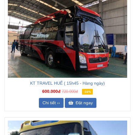
KT TRAVEL HUẾ ( 15h45 - Hàng ngày)
600.000đ
720.000đ
-16%
Chi tiết ››
Đặt ngay