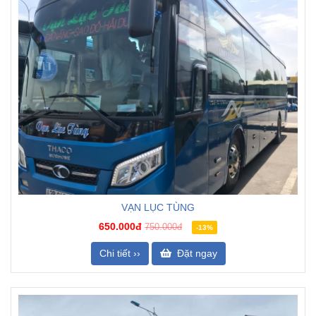
VẠN LỤC TÙNG
650.000đ
750.000đ
-13%
Chi tiết ››
Đặt ngay