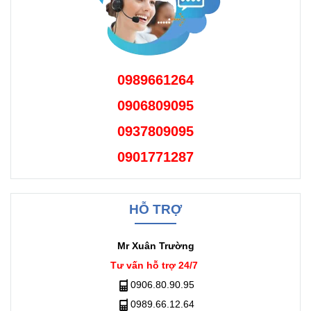
0989661264
0906809095
0937809095
0901771287
HỖ TRỢ
Mr Xuân Trường
Tư vấn hỗ trợ 24/7
0906.80.90.95
0989.66.12.64