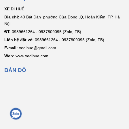
XE ĐI HUẾ
Địa chỉ:
40 Bát Đàn phường Cửa Đong ,Q, Hoàn Kiếm, TP. Hà
Nội
ĐT:
0989661264 - 0937809095 (Zalo, FB)
Liên hệ đặt vé:
0989661264 - 0937809095 (Zalo, FB)
E-mail:
xedihue@gmail.com
Web:
www.xedihue.com
BẢN ĐỒ