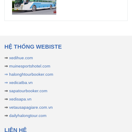
HỆ THỐNG WEBISTE
⇒
xedihue.com
⇒
muinesportshotel.com
⇒ halonghtourbooker.com
⇒ xedicatba.vn
⇒
sapatourbooker.com
⇒
xedisapa.vn
⇒
vetausapagiare.com.vn
⇒
dailyhalongtour.com
LIÊN HỆ