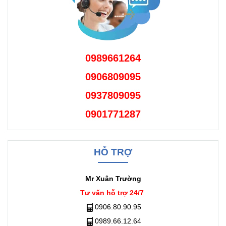
0989661264
0906809095
0937809095
0901771287
HỖ TRỢ
Mr Xuân Trường
Tư vấn hỗ trợ 24/7
0906.80.90.95
0989.66.12.64