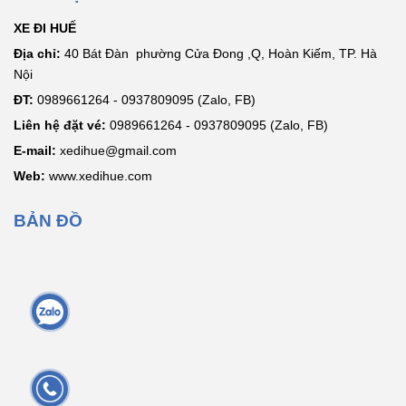
XE ĐI HUẾ
Địa chỉ:
40 Bát Đàn phường Cửa Đong ,Q, Hoàn Kiếm, TP. Hà
Nội
ĐT:
0989661264 - 0937809095 (Zalo, FB)
Liên hệ đặt vé:
0989661264 - 0937809095 (Zalo, FB)
E-mail:
xedihue@gmail.com
Web:
www.xedihue.com
BẢN ĐỒ