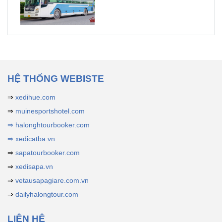
HỆ THỐNG WEBISTE
⇒
xedihue.com
⇒
muinesportshotel.com
⇒ halonghtourbooker.com
⇒ xedicatba.vn
⇒
sapatourbooker.com
⇒
xedisapa.vn
⇒
vetausapagiare.com.vn
⇒
dailyhalongtour.com
LIÊN HỆ