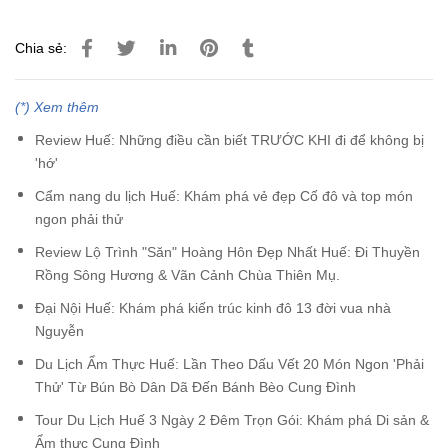
Chia sẻ:
(*) Xem thêm
Review Huế: Những điều cần biết TRƯỚC KHI đi để không bị
'hớ'
Cẩm nang du lịch Huế: Khám phá vẻ đẹp Cố đô và top món
ngon phải thử
Review Lộ Trình "Săn" Hoàng Hôn Đẹp Nhất Huế: Đi Thuyền
Rồng Sông Hương & Vãn Cảnh Chùa Thiên Mụ.
Đại Nội Huế: Khám phá kiến trúc kinh đô 13 đời vua nhà
Nguyễn
Du Lịch Ẩm Thực Huế: Lần Theo Dấu Vết 20 Món Ngon 'Phải
Thử' Từ Bún Bò Dân Dã Đến Bánh Bèo Cung Đình
Tour Du Lịch Huế 3 Ngày 2 Đêm Trọn Gói: Khám phá Di sản &
Ẩm thực Cung Đình