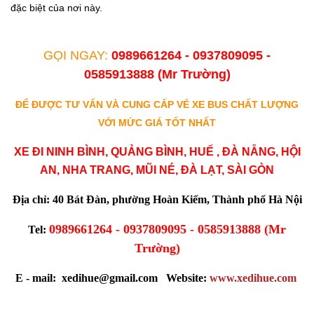
đặc biệt của nơi này.
GỌI NGAY:
0989661264 - 0937809095 -
0585913888
(Mr Trường)
ĐỂ ĐƯỢC TƯ VẤN VÀ CUNG CẤP VÉ XE BUS CHẤT LƯỢNG
VỚI MỨC GIÁ TỐT NHẤT
XE ĐI NINH BÌNH,
QUẢNG BÌNH, H
UẾ , ĐÀ NẴNG, HỘI
AN, NHA TRANG, MŨI NÉ, ĐÀ LẠT, SÀI GÒN
Địa chỉ: 40 Bát Đàn, phường Hoàn Kiếm, Thành phố Hà Nội
0989661264 - 0937809095 - 0585913888
(Mr
Tel:
Trường)
E - mail: xedihue@gmail.com
Website:
www.xedihue.com