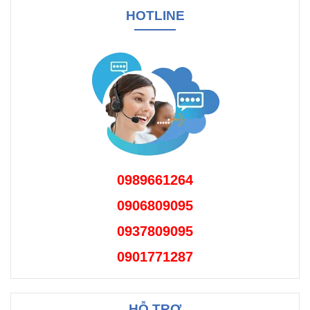
HOTLINE
0989661264
0906809095
0937809095
0901771287
HỖ TRỢ