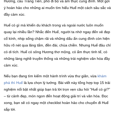
Hương, cầu Tràng Tiền, phố đi bộ và ẩm thực cung đình. Một gợi
ý hoàn hảo cho những ai muốn tìm hiểu Huế một cách sâu sắc và
đầy cảm xúc.
Huế có gì mà khiến du khách trong và ngoài nước luôn muốn
quay lại nhiều lần? Nhắc đến Huế, người ta nhớ ngay đến vẻ đẹp
cổ kính, nhịp sống chậm rãi và những dấu ấn cung đình còn hiện
hữu rõ nét qua lăng tẩm, đền đài, chùa chiền. Nhưng Huế đâu chỉ
có di tích. Huế có sông Hương thơ mộng, có ẩm thực tinh tế, có
những làng nghề truyền thống và những trải nghiệm văn hóa đầy
cảm xúc.
Nếu bạn đang tìm kiếm một hành trình vừa thư giãn, vừa
khám
phá thì Huế
là lựa chọn lý tưởng. Bài viết này tổng hợp top 15 trải
nghiệm nổi bật nhất giúp bạn trả lời trọn vẹn câu hỏi “Huế có gì?”
– từ cảnh đẹp, món ngon đến hoạt động giải trí và văn hóa. Đọc
xong, bạn sẽ có ngay một checklist hoàn hảo cho chuyến đi Huế
sắp tới.