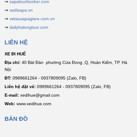
⇒
sapatourbooker.com
⇒
xedisapa.vn
⇒
vetausapagiare.com.vn
⇒
dailyhalongtour.com
LIÊN HỆ
XE ĐI HUẾ
Địa chỉ:
40 Bát Đàn phường Cửa Đong ,Q, Hoàn Kiếm, TP. Hà
Nội
ĐT:
0989661264 - 0937809095 (Zalo, FB)
Liên hệ đặt vé:
0989661264 - 0937809095 (Zalo, FB)
E-mail:
xedihue@gmail.com
Web:
www.xedihue.com
BẢN ĐỒ