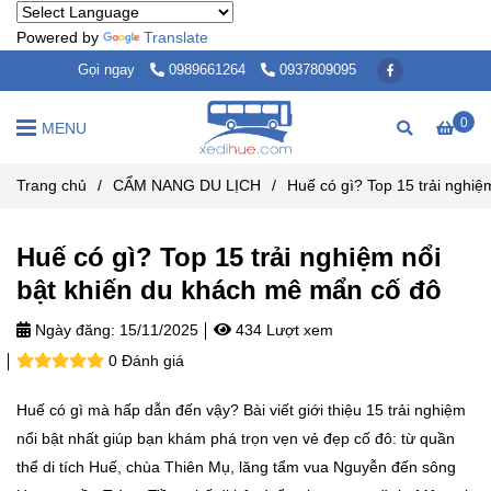
Powered by
Translate
Gọi ngay
0989661264
0937809095
0
MENU
Trang chủ
/
CẨM NANG DU LỊCH
/
Huế có gì? Top 15 trải nghi
Huế có gì? Top 15 trải nghiệm nổi
bật khiến du khách mê mẩn cố đô
Ngày đăng:
15/11/2025
434 Lượt xem
0 Đánh giá
Huế có gì mà hấp dẫn đến vậy? Bài viết giới thiệu 15 trải nghiệm
nổi bật nhất giúp bạn khám phá trọn vẹn vẻ đẹp cố đô: từ quần
thể di tích Huế, chùa Thiên Mụ, lăng tẩm vua Nguyễn đến sông