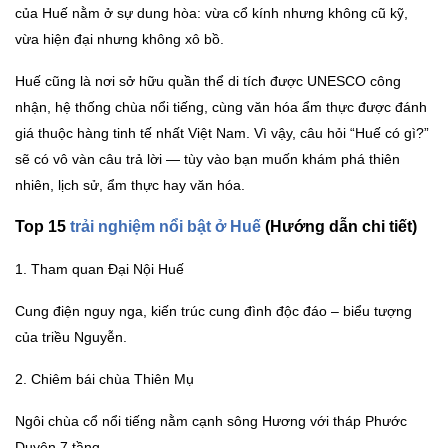
của Huế nằm ở sự dung hòa: vừa cổ kính nhưng không cũ kỹ,
vừa hiện đại nhưng không xô bồ.
Huế cũng là nơi sở hữu quần thể di tích được UNESCO công
nhận, hệ thống chùa nổi tiếng, cùng văn hóa ẩm thực được đánh
giá thuộc hàng tinh tế nhất Việt Nam. Vì vậy, câu hỏi “Huế có gì?”
sẽ có vô vàn câu trả lời — tùy vào bạn muốn khám phá thiên
nhiên, lịch sử, ẩm thực hay văn hóa.
Top 15
trải nghiệm nổi bật ở Huế
(Hướng dẫn chi tiết)
1. Tham quan Đại Nội Huế
Cung điện nguy nga, kiến trúc cung đình độc đáo – biểu tượng
của triều Nguyễn.
2. Chiêm bái chùa Thiên Mụ
Ngôi chùa cổ nổi tiếng nằm cạnh sông Hương với tháp Phước
Duyên 7 tầng.