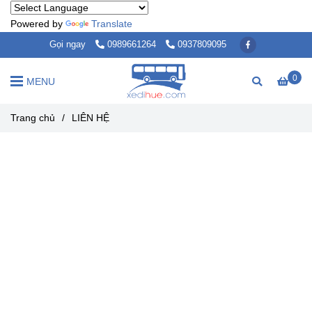
Powered by
Translate
Gọi ngay
0989661264
0937809095
0
MENU
Trang chủ
/
LIÊN HỆ