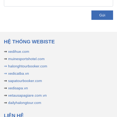
Gửi
HỆ THỐNG WEBISTE
⇒
xedihue.com
⇒
muinesportshotel.com
⇒ halonghtourbooker.com
⇒ xedicatba.vn
⇒
sapatourbooker.com
⇒
xedisapa.vn
⇒
vetausapagiare.com.vn
⇒
dailyhalongtour.com
LIÊN HỆ