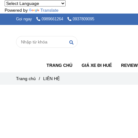
Powered by
Translate
Gọi ngay
0989661264
0937809095
TRANG CHỦ
GIÁ XE ĐI HUẾ
REVIEW
Trang chủ
/
LIÊN HỆ