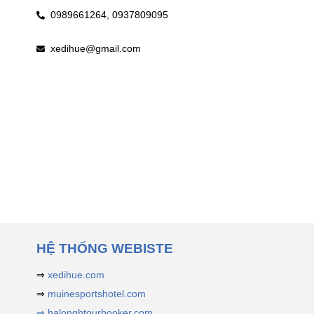
0989661264,
0937809095
xedihue@gmail.com
HỆ THỐNG WEBISTE
⇒
xedihue.com
⇒
muinesportshotel.com
⇒ halonghtourbooker.com